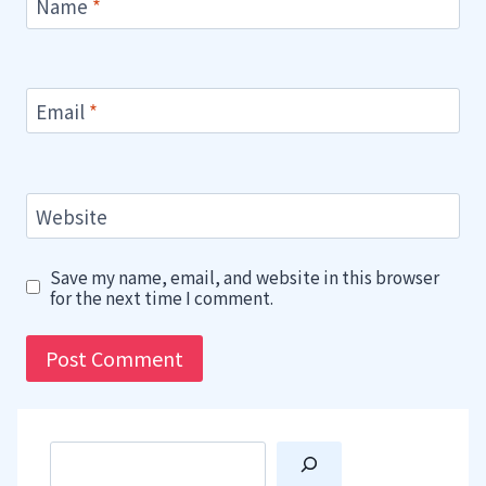
Name
*
Email
*
Website
Save my name, email, and website in this browser
for the next time I comment.
Search