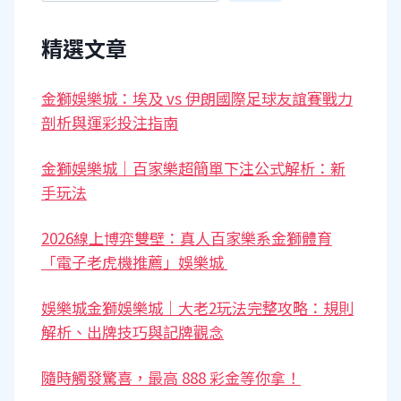
精選文章
金獅娛樂城：埃及 vs 伊朗國際足球友誼賽戰力
剖析與運彩投注指南
金獅娛樂城｜百家樂超簡單下注公式解析：新
手玩法
2026線上博弈雙壁：真人百家樂系金獅體育
「電子老虎機推薦」娛樂城
娛樂城金獅娛樂城｜大老2玩法完整攻略：規則
解析、出牌技巧與記牌觀念
隨時觸發驚喜，最高 888 彩金等你拿！