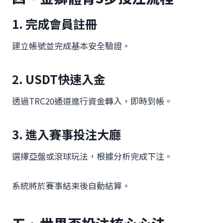
1. 完成會員註冊
建立帳號並完成基本安全驗證。
2. USDT快速入金
透過TRC20通道進行資金轉入，即時到帳。
3. 進入賽事投注大廳
選擇亞盤或滾球玩法，根據分析完成下注。
系統將於賽事結束後自動結算。