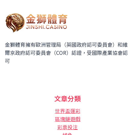
金獅體育擁有歐洲管理局（英國政府認可委員會）和維
爾京政府認可委員會（COR）認證，受國際產業協會認
可
文章分類
世界盃運彩
區塊鏈遊戲
彩票投注