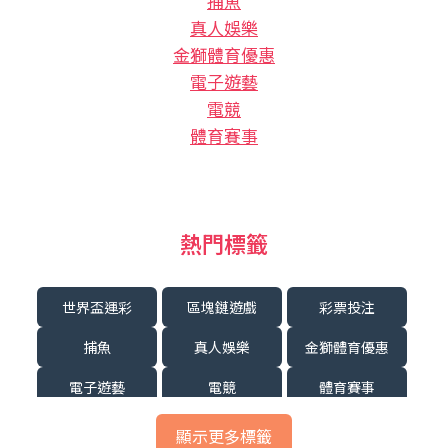
捕魚
真人娛樂
金獅體育優惠
電子遊藝
電競
體育賽事
熱門標籤
世界盃運彩
區塊鏈遊戲
彩票投注
捕魚
真人娛樂
金獅體育優惠
電子遊藝
電競
體育賽事
顯示更多標籤