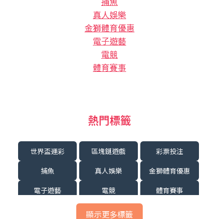
捕魚
真人娛樂
金獅體育優惠
電子遊藝
電競
體育賽事
熱門標籤
世界盃運彩
區塊鏈遊戲
彩票投注
捕魚
真人娛樂
金獅體育優惠
電子遊藝
電競
體育賽事
顯示更多標籤