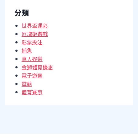
分類
世界盃運彩
區塊鏈遊戲
彩票投注
捕魚
真人娛樂
金獅體育優惠
電子遊藝
電競
體育賽事