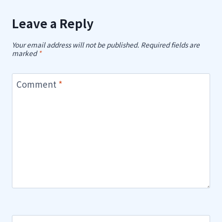
Leave a Reply
Your email address will not be published.
Required fields are
marked
*
Comment
*