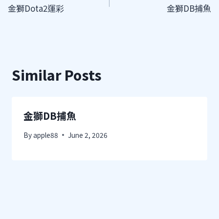
金獅Dota2運彩
金獅DB捕魚
navigation
Similar Posts
金獅DB捕魚
By
apple88
June 2, 2026