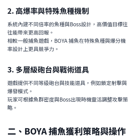
2. 高爆率與特殊魚種機制
系統內建不同倍率的魚種與Boss設計，高價值目標往
往能帶來更高回報。
相較一般捕魚遊戲，BOYA 捕魚在特殊魚種與爆分機
率設計上更具競爭力。
3. 多層級砲台與戰術道具
遊戲提供不同等級砲台與技能道具，例如鎖定射擊與
爆發模式。
玩家可根據魚群密度與Boss出現時機靈活調整攻擊策
略。
二、BOYA 捕魚獲利策略與操作