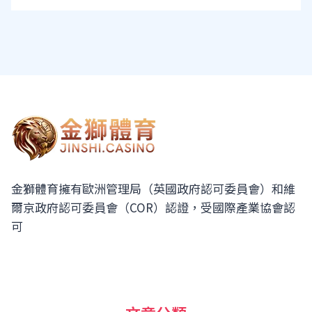
金獅體育擁有歐洲管理局（英國政府認可委員會）和維
爾京政府認可委員會（COR）認證，受國際產業協會認
可