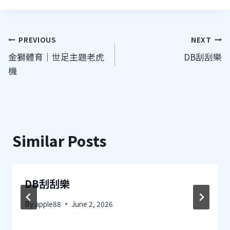
Post
PREVIOUS
NEXT
金獅體育｜世足主題老虎
DB刮刮樂
navigation
機
Similar Posts
DB刮刮樂
By
apple88
June 2, 2026