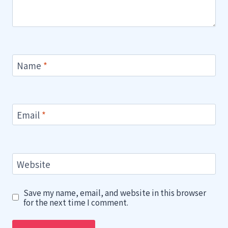
Name
*
Email
*
Website
Save my name, email, and website in this browser
for the next time I comment.