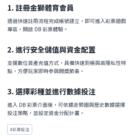
1. 註冊金獅體育會員
透過快速註冊流程完成帳號建立，即可進入彩票遊戲
專區，開啟 DB 彩票體驗。
2. 進行安全儲值與資金配置
支援數位資產充值方式，具備快速到帳與高隱私性特
點，方便玩家即時參與開獎節奏。
3. 選擇彩種並進行數據投注
進入 DB 彩票介面後，可依據走勢圖與歷史數據選擇
投注策略，並設定資金分配計畫。
Post
#
彩票投注
Tags: