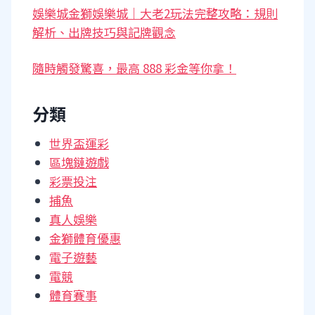
娛樂城金獅娛樂城｜大老2玩法完整攻略：規則
解析、出牌技巧與記牌觀念
隨時觸發驚喜，最高 888 彩金等你拿！
分類
世界盃運彩
區塊鏈遊戲
彩票投注
捕魚
真人娛樂
金獅體育優惠
電子遊藝
電競
體育賽事