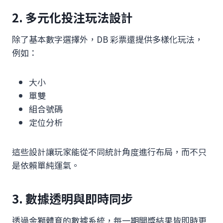
2. 多元化投注玩法設計
除了基本數字選擇外，DB 彩票還提供多樣化玩法，
例如：
大小
單雙
組合號碼
定位分析
這些設計讓玩家能從不同統計角度進行布局，而不只
是依賴單純運氣。
3. 數據透明與即時同步
透過金獅體育的數據系統，每一期開獎結果皆即時更