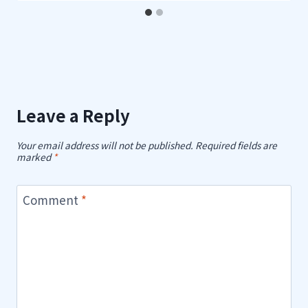
Leave a Reply
Your email address will not be published.
Required fields are
marked
*
Comment
*