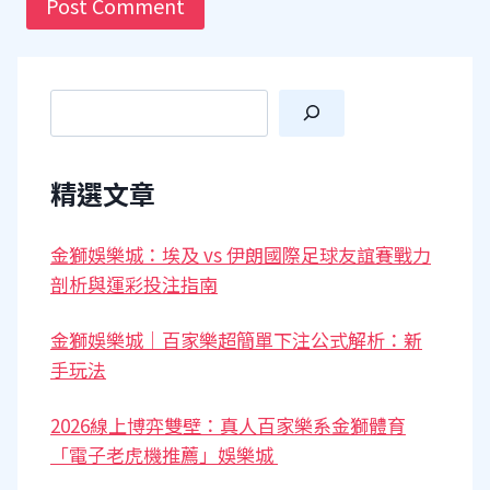
Search
精選文章
金獅娛樂城：埃及 vs 伊朗國際足球友誼賽戰力
剖析與運彩投注指南
金獅娛樂城｜百家樂超簡單下注公式解析：新
手玩法
2026線上博弈雙壁：真人百家樂系金獅體育
「電子老虎機推薦」娛樂城